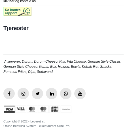
klik her og kontakt os.
Tjenester
Vi serverer:
Durum
,
Durum Cheeso
,
Pita
,
Pita Cheeso
,
German Style Classic
,
German Style Cheeso
,
Kebab Box
,
Hotdog
,
Bowls
,
Kebab Ret
,
Snacks
,
Pommes Frites
,
Dips
,
Sodavand
,
Copyright © 2022 - Leveret af:
Online Bestilling System - eRestaurant Suite Pro.